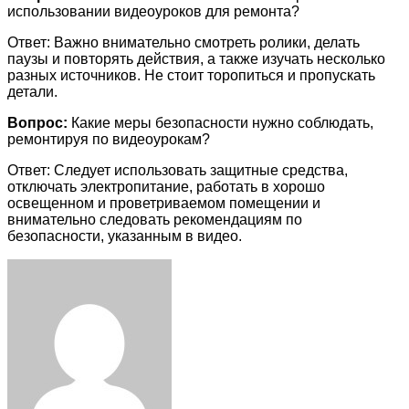
использовании видеоуроков для ремонта?
Ответ: Важно внимательно смотреть ролики, делать
паузы и повторять действия, а также изучать несколько
разных источников. Не стоит торопиться и пропускать
детали.
Вопрос:
Какие меры безопасности нужно соблюдать,
ремонтируя по видеоурокам?
Ответ: Следует использовать защитные средства,
отключать электропитание, работать в хорошо
освещенном и проветриваемом помещении и
внимательно следовать рекомендациям по
безопасности, указанным в видео.
Facebook
Twitter
LinkedIn
Tumblr
Pinterest
Reddit
VKontakte
Odnoklassniki
Skype
WhatsApp
Telegram
Viber
Share
Print
via
Email