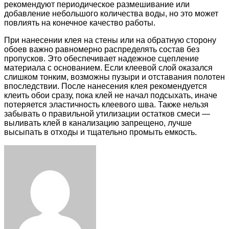
рекомендуют периодическое размешивание или
добавление небольшого количества воды, но это может
повлиять на конечное качество работы.
При нанесении клея на стены или на обратную сторону
обоев важно равномерно распределять состав без
пропусков. Это обеспечивает надежное сцепление
материала с основанием. Если клеевой слой оказался
слишком тонким, возможны пузыри и отставания полотен
впоследствии. После нанесения клея рекомендуется
клеить обои сразу, пока клей не начал подсыхать, иначе
потеряется эластичность клеевого шва. Также нельзя
забывать о правильной утилизации остатков смеси —
выливать клей в канализацию запрещено, лучше
высыпать в отходы и тщательно промыть емкость.
Facebook
Twitter
LinkedIn
Tumblr
Pinterest
Reddit
VKontakte
Odnoklassniki
Skype
WhatsApp
Telegram
Viber
Share
Print
via
Email