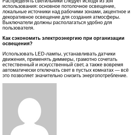
Распределять светильники следует исходя из зон
использования: основное потолочное освещение,
локальные источники над рабочими зонами, акцентное и
декоративное освещение для создания атмосферы.
Выключатели должны располагаться удобно для
пользователя.
Как сэкономить электроэнергию при организации
освещения?
Использовать LED-лампы, устанавливать датчики
движения, применять диммеры, грамотно сочетать
естественный и искусственный свет, а также вовремя
автоматически отключать свет в пустых комнатах — всё
это позволяет значительно снизить энергопотребление.
Facebook
Twitter
LinkedIn
Tumblr
Pinterest
Reddit
VKontakte
Odnoklassniki
Skype
WhatsApp
Telegram
Viber
Share
Print
via
Email